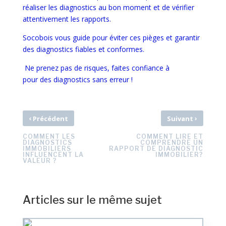
réaliser les diagnostics au bon moment et de vérifier
attentivement les rapports.
Socobois vous guide pour éviter ces pièges et garantir
des diagnostics fiables et conformes.
Ne prenez pas de risques, faites confiance à
Socobois
pour des diagnostics sans erreur !
‹
›
Précédent
Suivant
COMMENT LES
COMMENT LIRE ET
DIAGNOSTICS
COMPRENDRE UN
IMMOBILIERS
RAPPORT DE DIAGNOSTIC
INFLUENCENT LA
IMMOBILIER?
VALEUR ?
Articles sur le même sujet