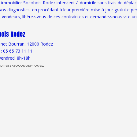
c immobilier Socobois Rodez intervient à domicile sans frais de dépl
 vos diagnostics, en procédant à leur première mise à jour gratuite pe
, vendeurs, libérez-vous de ces contraintes et demandez-nous vite un 
ois Rodez
net Bourran, 12000 Rodez
 :
05 65 73 11 11
vendredi 8h-18h