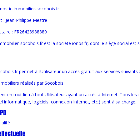
ostic-immobilier-socobois.fr.
st : Jean-Philippe Mestre
taire : FR26423988880
mobilier-socobois.fr est la société ionos.fr, dont le siège social est 
obois.fr permet à l’Utilisateur un accès gratuit aux services suivants :
mobiliers réalisés par Socobois
nt en tout lieu à tout Utilisateur ayant un accès à Internet. Tous les fr
l informatique, logiciels, connexion Internet, etc.) sont à sa charge.
GPD
ialité
ellectuelle