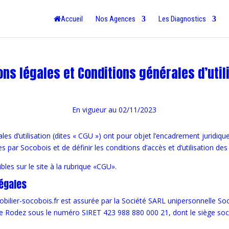
Accueil
Nos Agences
Les Diagnostics
ns légales et Conditions générales d’util
En vigueur au 02/11/2023
les d’utilisation (dites « CGU ») ont pour objet l’encadrement juridiq
s par Socobois et de définir les conditions d’accès et d’utilisation des s
les sur le site à la rubrique «CGU».
légales
mobilier-socobois.fr est assurée par la Société SARL unipersonnelle So
e Rodez sous le numéro SIRET 423 988 880 000 21, dont le siège socia