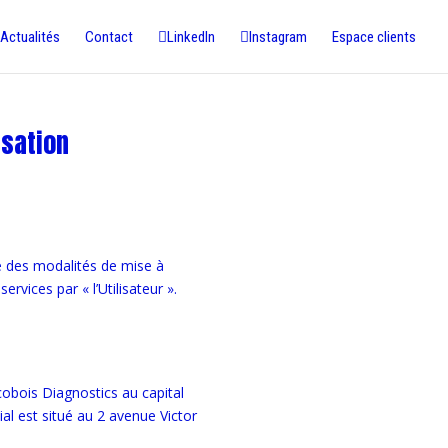
Actualités
Contact
LinkedIn
Instagram
Espace clients
isation
ue des modalités de mise à
ervices par « l’Utilisateur ».
cobois Diagnostics au capital
l est situé au 2 avenue Victor