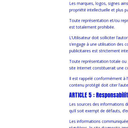
Les marques, logos, signes ainsi
propriété intellectuelle et plus p
Toute représentation et/ou repr
est totalement prohibée.
L’Utilisateur doit solliciter l’au
s’engage à une utilisation des c
publicitaires est strictement inte
Toute représentation totale ou p
site Internet constituerait une c
Il est rappelé conformément à l’a
contenu protégé doit citer l’aut
ARTICLE 5 : Responsabili
Les sources des informations dif
qu’il soit exempt de défauts, d’
Les informations communiquées s
régulières, le site diagnostic-i