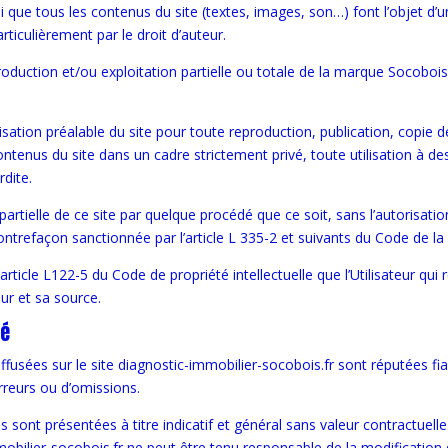
 que tous les contenus du site (textes, images, son…) font l’objet d’u
articulièrement par le droit d’auteur.
oduction et/ou exploitation partielle ou totale de la marque Socobois
torisation préalable du site pour toute reproduction, publication, copie d
ontenus du site dans un cadre strictement privé, toute utilisation à d
rdite.
artielle de ce site par quelque procédé que ce soit, sans l’autorisatio
ontrefaçon sanctionnée par l’article L 335-2 et suivants du Code de la p
rticle L122-5 du Code de propriété intellectuelle que l’Utilisateur qui 
eur et sa source.
té
fusées sur le site diagnostic-immobilier-socobois.fr sont réputées fia
erreurs ou d’omissions.
ont présentées à titre indicatif et général sans valeur contractuelle
mmobilier-socobois.fr ne peut être tenu responsable de la modification