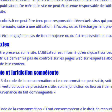
publication. De même, le site ne peut être tenue responsable de l’utilis
ite.
cobois.fr ne peut être tenu pour responsable d’éventuels virus qui pour
Internaute, suite à une utilisation, à l’accès, ou au téléchargement pro
t être engagée en cas de force majeure ou du fait imprévisible et insu
extes
 présents sur le site. L’Utilisateur est informé qu’en cliquant sur ces l
r. Ce dernier n’a pas de contrôle sur les pages web sur lesquelles abou
de leur contenu.
ble et juridiction compétente
-3 du code de la consommation: « Le consommateur peut saisir, soit l
vertu du code de procédure civile, soit la juridiction du lieu où il d
 survenance du fait dommageable ».
du Code de la consommation « Tout consommateur a le droit de recour