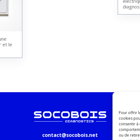
électriq
diagnos
 une
 et le
Pour offrir 
cookies pou
consentir à
comportement
contact@socobois.net
ou de retire